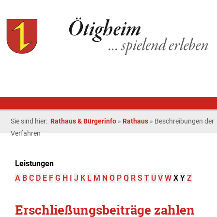
Sie sind hier:
Rathaus & Bürgerinfo
»
Rathaus
»
Beschreibungen der
Verfahren
Leistungen
A
B
C
D
E
F
G
H
I
J
K
L
M
N
O
P
Q
R
S
T
U
V
W
X
Y
Z
Erschließungsbeiträge zahlen