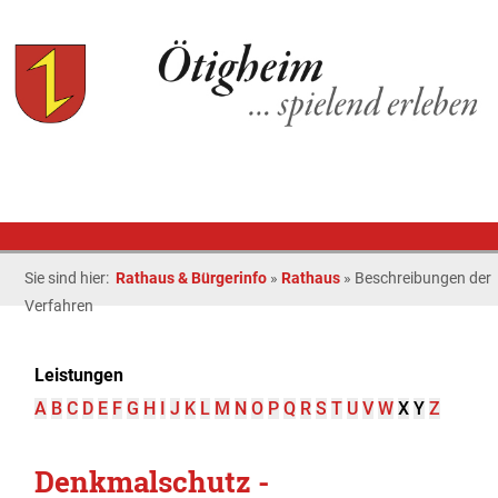
Sie sind hier:
Rathaus & Bürgerinfo
»
Rathaus
»
Beschreibungen der
Verfahren
Leistungen
A
B
C
D
E
F
G
H
I
J
K
L
M
N
O
P
Q
R
S
T
U
V
W
X
Y
Z
Denkmalschutz -