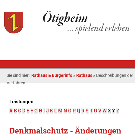
Sie sind hier:
Rathaus & Bürgerinfo
»
Rathaus
»
Beschreibungen der
Verfahren
Leistungen
A
B
C
D
E
F
G
H
I
J
K
L
M
N
O
P
Q
R
S
T
U
V
W
X
Y
Z
Denkmalschutz - Änderungen