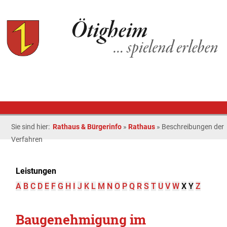
Sie sind hier:
Rathaus & Bürgerinfo
»
Rathaus
»
Beschreibungen der
Verfahren
Leistungen
A
B
C
D
E
F
G
H
I
J
K
L
M
N
O
P
Q
R
S
T
U
V
W
X
Y
Z
Baugenehmigung im