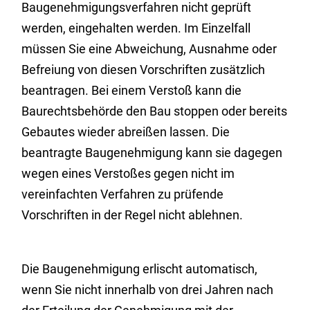
Baugenehmigungsverfahren nicht geprüft
werden, eing
e
halten werden. Im Einzelfall
müssen Sie eine Abweichung, Au
s
nahme oder
Befreiung von
diesen
Vorschriften zusätzlich
beantragen. Bei einem Verstoß kann die
Baurechtsbehörde den Bau stoppen oder bereits
Gebautes wieder abreißen lassen. Die
beantragte Baug
e
nehmigung kann sie dagegen
wegen eines Ve
r
stoßes gegen nicht im
vereinfachten Verfahren zu prüfende
Vo
r
schriften in der Regel nicht ablehnen.
Die Baugenehmigung erlischt
automatisch
,
wenn Sie nicht inne
r
halb von drei Jahren nach