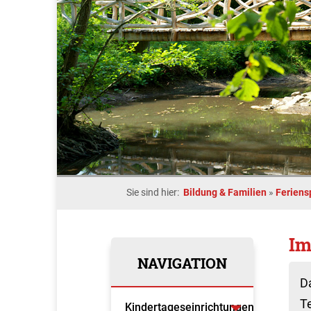
Sie sind hier:
Bildung & Familien
»
Ferien
Im
NAVIGATION
D
T
Kindertageseinrichtungen