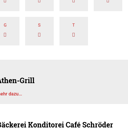
G
S
T
then-Grill
ehr dazu...
Bäckerei Konditorei Café Schröder