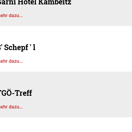
Garni Hotel Kambeitz
ehr dazu...
' Schepf ' l
ehr dazu...
TGÖ-Treff
ehr dazu...