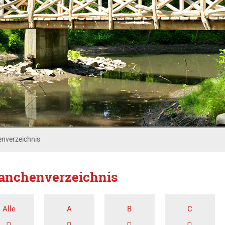
nverzeichnis
anchenverzeichnis
Alle
A
B
C