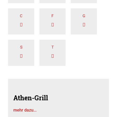
C
F
G
S
T
Athen-Grill
mehr dazu...