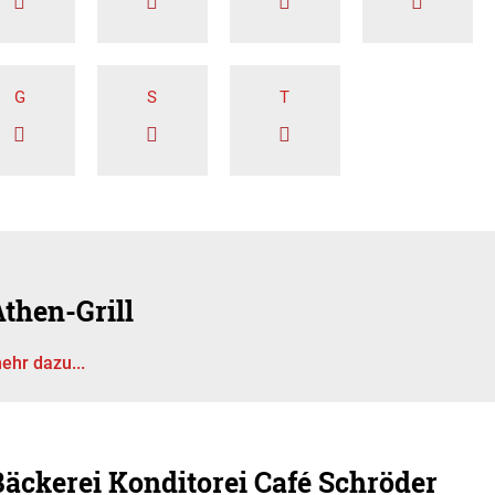
G
S
T
then-Grill
ehr dazu...
Bäckerei Konditorei Café Schröder