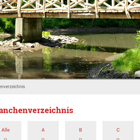
nverzeichnis
anchenverzeichnis
Alle
A
B
C