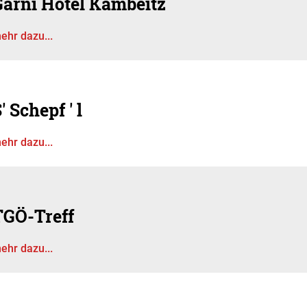
Garni Hotel Kambeitz
ehr dazu...
' Schepf ' l
ehr dazu...
TGÖ-Treff
ehr dazu...