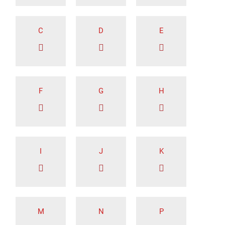
C
D
E
F
G
H
I
J
K
M
N
P