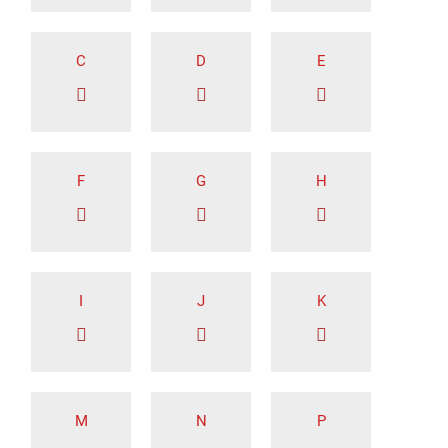
C
D
E
F
G
H
I
J
K
M
N
P