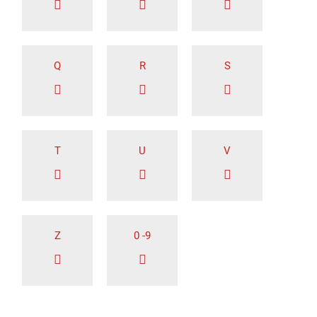
Q
R
S
T
U
V
Z
0 -9