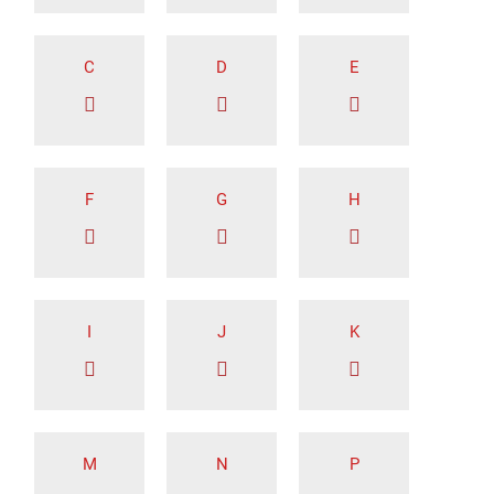
C
D
E
F
G
H
I
J
K
M
N
P