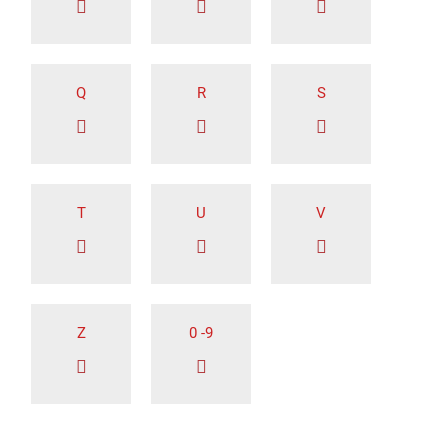
Q
R
S
T
U
V
Z
0 -9