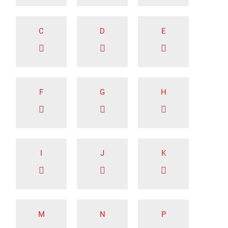
C
D
E
F
G
H
I
J
K
M
N
P