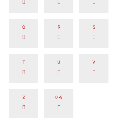
Q
R
S
T
U
V
Z
0 -9