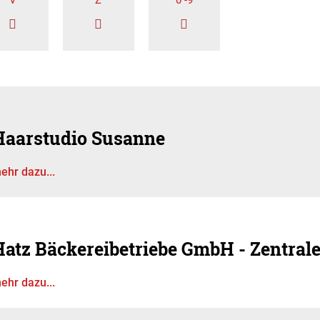
V
Z
0 -9
Haarstudio Susanne
ehr dazu...
Hatz Bäckereibetriebe GmbH - Zentral
ehr dazu...