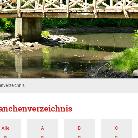
nverzeichnis
anchenverzeichnis
Alle
A
B
C