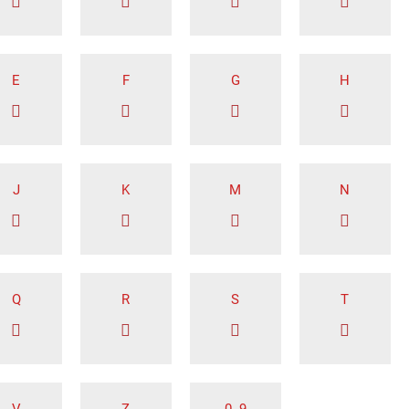
E
F
G
H
J
K
M
N
Q
R
S
T