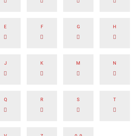
E
F
G
H
J
K
M
N
Q
R
S
T