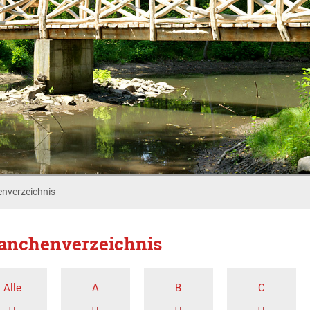
nverzeichnis
anchenverzeichnis
Alle
A
B
C