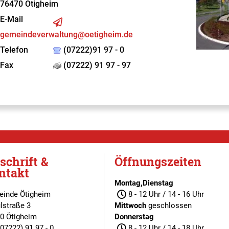
76470
Ötigheim
E-Mail
gemeindeverwaltung@oetigheim.de
Telefon
(07222)91 97 - 0
Fax
(07222) 91 97 - 97
schrift &
Öffnungszeiten
ntakt
Montag,Dienstag
inde Ötigheim
8 - 12 Uhr / 14 - 16 Uhr
lstraße 3
Mittwoch
geschlossen
0 Ötigheim
Donnerstag
(07222) 91 97 - 0
8 - 12 Uhr / 14 - 18 Uhr