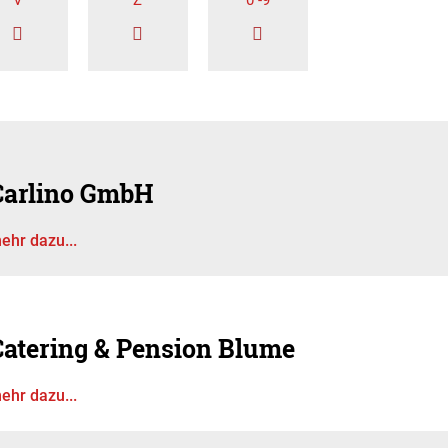
V
Z
0 -9
Carlino GmbH
ehr dazu...
Catering & Pension Blume
ehr dazu...