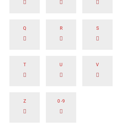
Q
R
S
T
U
V
Z
0 -9