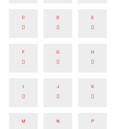
C
D
E
F
G
H
I
J
K
M
N
P