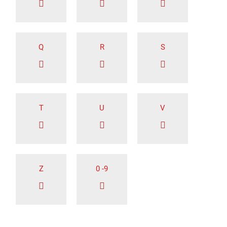
Q
R
S
T
U
V
Z
0 -9