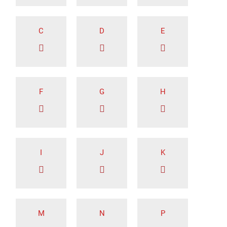
C
D
E
F
G
H
I
J
K
M
N
P