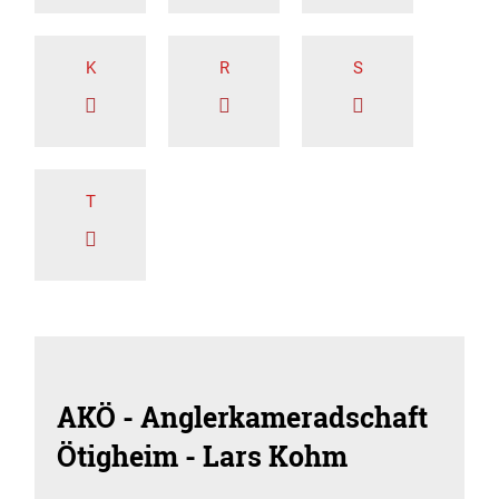
K
R
S
T
AKÖ - Anglerkameradschaft
Ötigheim - Lars Kohm