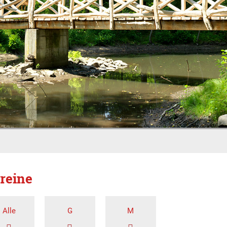
reine
Alle
G
M