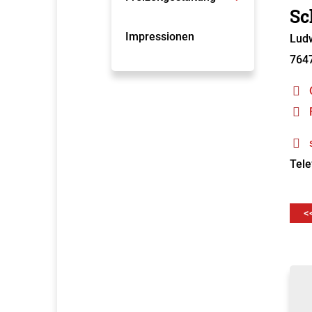
Sc
Impressionen
Ludw
764
Tele
<