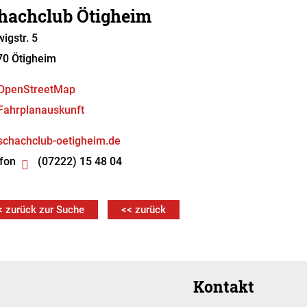
hachclub Ötigheim
igstr. 5
70
Ötigheim
OpenStreetMap
Fahrplanauskunft
schachclub-oetigheim.de
fon
(07222) 15 48 04
< zurück zur Suche
<< zurück
Kontakt