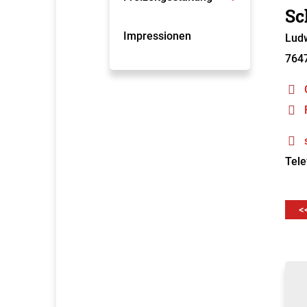
Sc
Impressionen
Ludw
764
Tele
<