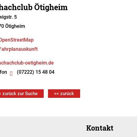
hachclub Ötigheim
igstr. 5
70
Ötigheim
OpenStreetMap
Fahrplanauskunft
schachclub-oetigheim.de
fon
(07222) 15 48 04
< zurück zur Suche
<< zurück
Kontakt