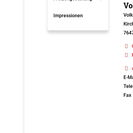
Vo
Volk
Impressionen
Kirc
764
E-Ma
Tele
Fax