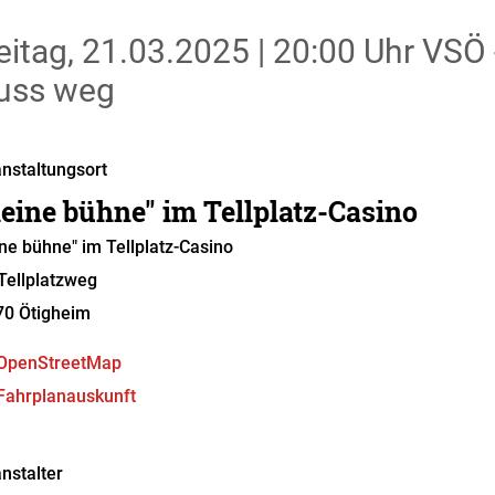
eitag, 21.03.2025
|
20:00 Uhr
VSÖ -
uss weg
nstaltungsort
leine bühne" im Tellplatz-Casino
ine bühne" im Tellplatz-Casino
ellplatzweg
70
Ötigheim
OpenStreetMap
Fahrplanauskunft
nstalter