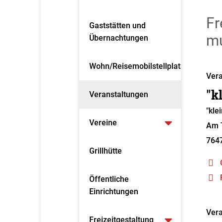
Fr
Gaststätten und
m
Übernachtungen
Wohn/Reisemobilstellplatz
Vera
"k
Veranstaltungen
"kle
Vereine
Am T
764
Grillhütte
Öffentliche
Einrichtungen
Vera
Freizeitgestaltung