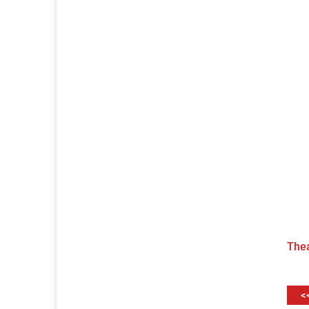
The
<