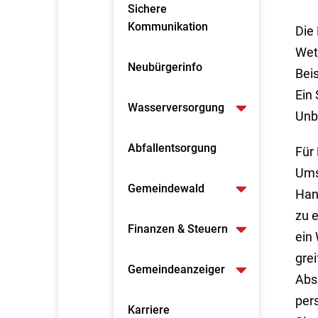
Sichere
Kommunikation
Die
Wet
Neubürgerinfo
Beis
Ein
Wasserversorgung
Unb
Abfallentsorgung
Für
Ums
Gemeindewald
Hand
zu 
Finanzen & Steuern
ein
grei
Gemeindeanzeiger
Absi
per
Karriere