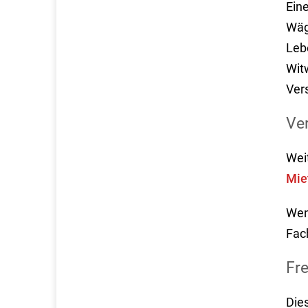
Eine
Wäg
Leb
Witw
Ver
Ve
Wei
Mie
Wen
Fac
Fr
Die