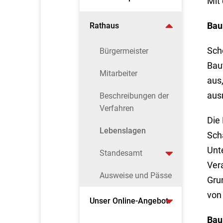
Mit 
Bau
Rathaus
Sch
Bürgermeister
Bau
Mitarbeiter
aus,
aus
Beschreibungen der
Verfahren
Die
Lebenslagen
Sch
Unt
Standesamt
Vera
Ausweise und Pässe
Gru
von 
Unser Online-Angebot
Bau