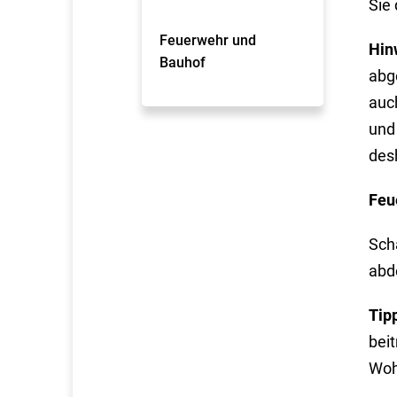
Sie 
Feuerwehr und
Hin
Bauhof
abge
auch
und
des
Feu
Sch
abd
Tip
bei
Wohn