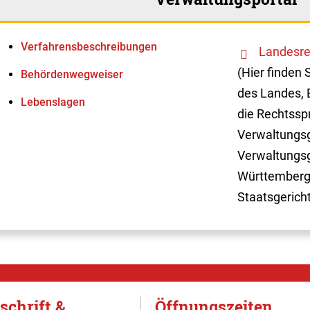
Verfahrens­beschreibungen
Landesre
(Hier finden 
Behördenwegweiser
des Landes, 
Lebenslagen
die Rechtssp
Verwaltungsg
Verwaltungsg
Württemberg
Staatsgerich
schrift &
Öffnungszeiten