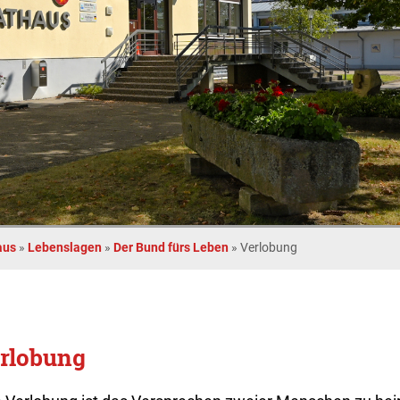
aus
»
Lebenslagen
»
Der Bund fürs Leben
»
Verlobung
rlobung