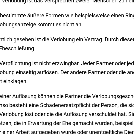
e Verlobung ist das Versprechen zweier Menschen zu hei
 bestimmte äußere Formen
wie beispielsweise einen Rin
lobungsanzeige
kommt es nicht an.
tlich gesehen ist die Verlobung ein Vertrag. Durch diesen
 Eheschließung.
Verpflichtung ist nicht erzwingbar. Jeder Partner oder je
obung einseitig auflösen. Der andere Partner oder die an
t einklagen.
 einer Auflösung können die Partner die Verlobungsgesch
nso besteht eine Schadenersatzpflicht der Person, die s
 Verlobung löst oder die die Auflösung verschuldet hat.
etzen, die in Erwartung der Ehe gemacht wurden
, beispi
r einer Arbeit aufgegeben wurde oder unentgeltliche Die