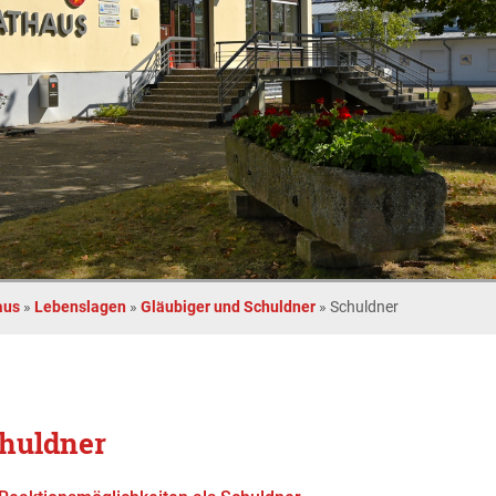
aus
»
Lebenslagen
»
Gläubiger und Schuldner
»
Schuldner
huldner