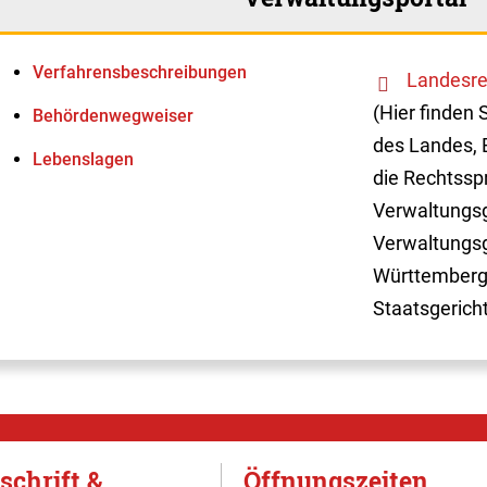
Verfahrens­beschreibungen
Landesre
(Hier finden 
Behördenwegweiser
des Landes, 
Lebenslagen
die Rechtssp
Verwaltungsg
Verwaltungsg
Württemberg
Staatsgerich
schrift &
Öffnungszeiten