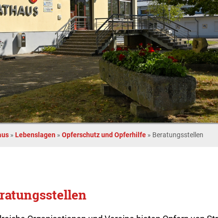
aus
»
Lebenslagen
»
Opferschutz und Opferhilfe
»
Beratungsstellen
ratungsstellen