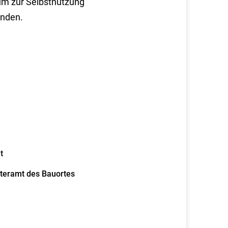
um zur Selbstnutzung
unden.
t
steramt des Bauortes