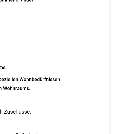
ums
eziellen Wohnbedürfnissen
en Wohnraums.
rch Zuschüsse.