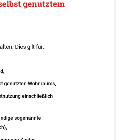
selbst genutztem
alten.
Dies gilt für:
d,
st genutzten Wohnraums,
nutzung einschließlich
ändige sogenannte
ch),
ekommene Kinder