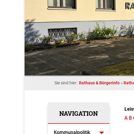
Sie sind hier:
Rathaus & Bürgerinfo
»
Rath
Leis
NAVIGATION
A
B
Kommunalpolitik