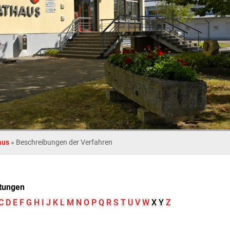
aus
»
Beschreibungen der Verfahren
tungen
C
D
E
F
G
H
I
J
K
L
M
N
O
P
Q
R
S
T
U
V
W
X
Y
Z