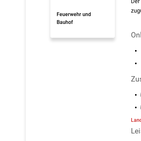
Der
zug
Feuerwehr und
Bauhof
On
Zus
Land
Lei