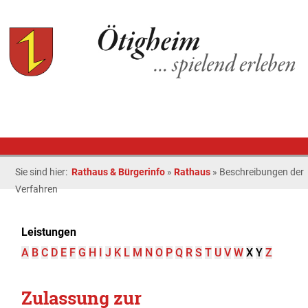
Sie sind hier:
Rathaus & Bürgerinfo
»
Rathaus
»
Beschreibungen der
Verfahren
Leistungen
A
B
C
D
E
F
G
H
I
J
K
L
M
N
O
P
Q
R
S
T
U
V
W
X
Y
Z
Zulassung zur