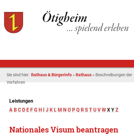
Sie sind hier:
Rathaus & Bürgerinfo
»
Rathaus
»
Beschreibungen der
Verfahren
Leistungen
A
B
C
D
E
F
G
H
I
J
K
L
M
N
O
P
Q
R
S
T
U
V
W
X
Y
Z
Nationales Visum beantragen