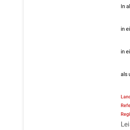
In a
in e
in 
als
Land
Refe
Regi
Lei