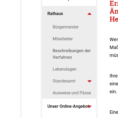
Er
Än
Rathaus
He
Bürgermeister
Mitarbeiter
Wen
Maß
Beschreibungen der
müs
Verfahren
Lebenslagen
Ihr
Standesamt
ein
ein.
Ausweise und Pässe
Unser Online-Angebot
Eine