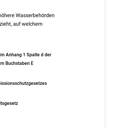
ls höhere Wasserbehörden
ezieht, auf welchem
e im Anhang 1 Spalte d der
em Buchstaben E
missionsschutzgesetzes
ltsgesetz