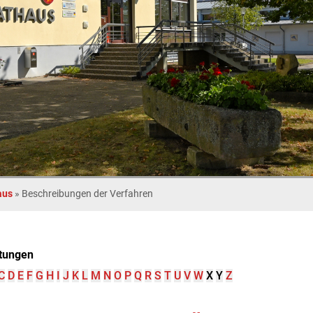
aus
»
Beschreibungen der Verfahren
tungen
C
D
E
F
G
H
I
J
K
L
M
N
O
P
Q
R
S
T
U
V
W
X
Y
Z