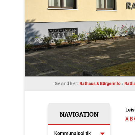
Sie sind hier:
Rathaus & Bürgerinfo
»
Rath
Leis
NAVIGATION
A
B
Kommunalpolitik