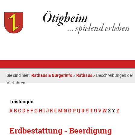
Sie sind hier:
Rathaus & Bürgerinfo
»
Rathaus
»
Beschreibungen der
Verfahren
Leistungen
A
B
C
D
E
F
G
H
I
J
K
L
M
N
O
P
Q
R
S
T
U
V
W
X
Y
Z
Erdbestattung - Beerdigung