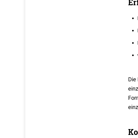
Er
Die
ein
For
ein
Ko