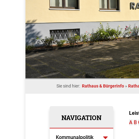
Sie sind hier:
Rathaus & Bürgerinfo
»
Rath
Leis
NAVIGATION
A
B
Kommunalpolitik