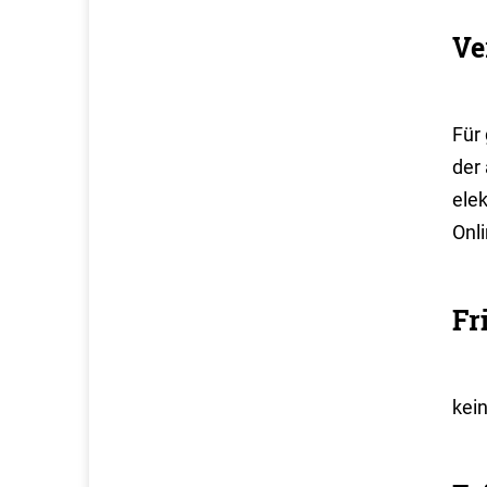
Ve
Für
der 
ele
Onl
Fr
kei