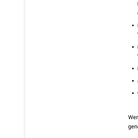
Werb
gen