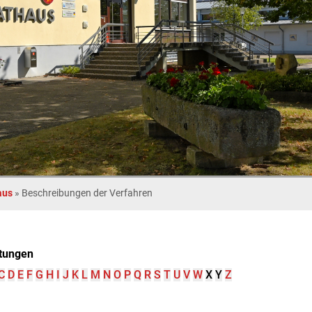
aus
»
Beschreibungen der Verfahren
tungen
C
D
E
F
G
H
I
J
K
L
M
N
O
P
Q
R
S
T
U
V
W
X
Y
Z