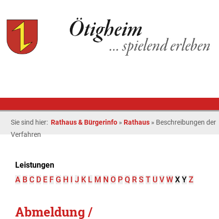
Sie sind hier:
Rathaus & Bürgerinfo
»
Rathaus
»
Beschreibungen der
Verfahren
Leistungen
A
B
C
D
E
F
G
H
I
J
K
L
M
N
O
P
Q
R
S
T
U
V
W
X
Y
Z
Abmeldung /