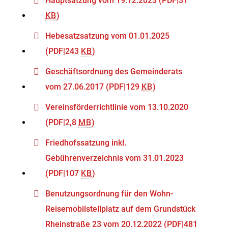
Hauptsatzung vom 19.12.2023
(PDF|31
KB
)
Hebesatzsatzung vom 01.01.2025
(PDF|243
KB
)
Geschäftsordnung des Gemeinderats
vom 27.06.2017
(PDF|129
KB
)
Vereinsförderrichtlinie vom 13.10.2020
(PDF|2,8
MB
)
Friedhofssatzung inkl.
Gebührenverzeichnis vom 31.01.2023
(PDF|107
KB
)
Benutzungsordnung für den Wohn-
Reisemobilstellplatz auf dem Grundstück
Rheinstraße 23 vom 20.12.2022
(PDF|481