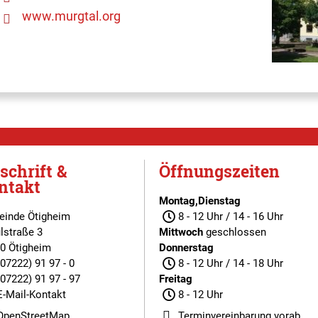
www.murgtal.org
schrift &
Öffnungszeiten
ntakt
Montag,Dienstag
inde Ötigheim
8 - 12 Uhr / 14 - 16 Uhr
lstraße 3
Mittwoch
geschlossen
0 Ötigheim
Donnerstag
(07222) 91 97 - 0
8 - 12 Uhr / 14 - 18 Uhr
(07222) 91 97 - 97
Freitag
E-Mail-Kontakt
8 - 12 Uhr
OpenStreetMap
Terminvereinbarung
vorab