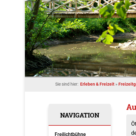
Sie sind hier:
Erleben & Freizeit
»
Freizeit
Au
NAVIGATION
Öt
d
Freilichtbühne