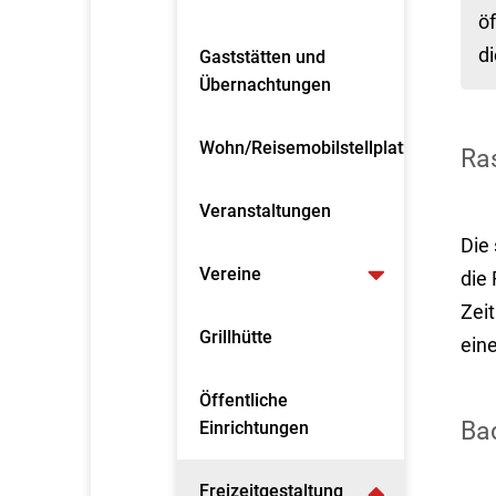
öf
di
Gaststätten und
Übernachtungen
Wohn/Reisemobilstellplatz
Ras
Veranstaltungen
Die
Vereine
die
Zei
Grillhütte
ein
Öffentliche
Ba
Einrichtungen
Freizeitgestaltung