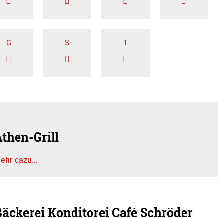
G
S
T
then-Grill
ehr dazu...
Bäckerei Konditorei Café Schröder