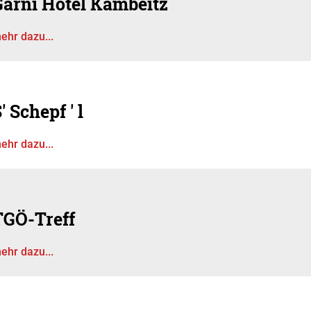
Garni Hotel Kambeitz
ehr dazu...
' Schepf ' l
ehr dazu...
TGÖ-Treff
ehr dazu...