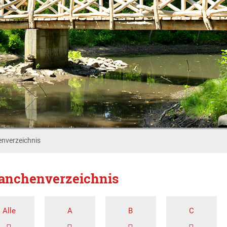
nverzeichnis
anchenverzeichnis
Alle
A
B
C