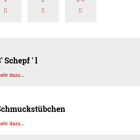
V
Z
0 -9
' Schepf ' l
ehr dazu...
Schmuckstübchen
ehr dazu...