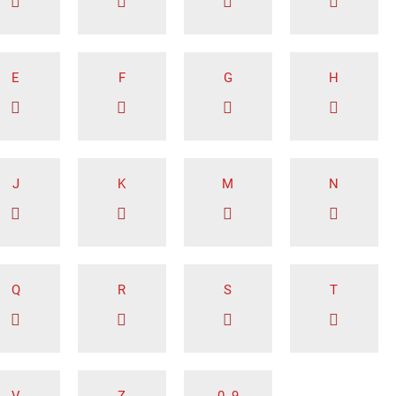
E
F
G
H
J
K
M
N
Q
R
S
T