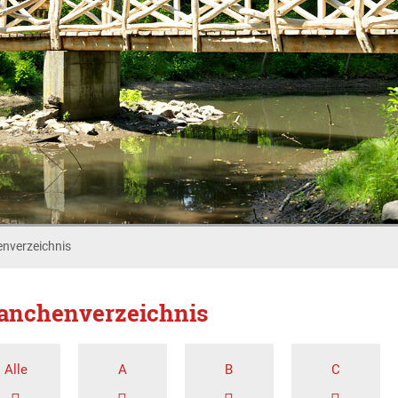
nverzeichnis
anchenverzeichnis
Alle
A
B
C