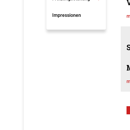
V
Impressionen
m
m