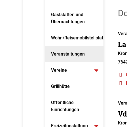
Do
Gaststätten und
Übernachtungen
Vera
Wohn/Reisemobilstellplatz
La
Kron
Veranstaltungen
764
Vereine
Grillhütte
Öffentliche
Vera
Einrichtungen
Vd
Kro
Freizeitgestaltung