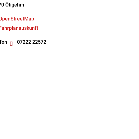
70
Ötigehm
OpenStreetMap
Fahrplanauskunft
fon
07222 22572