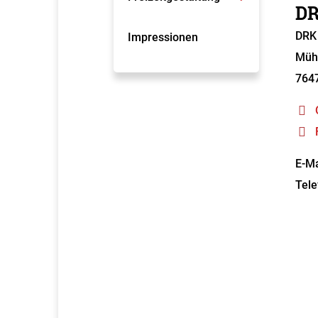
DR
DRK 
Impressionen
Mühl
764
E-Ma
Tele