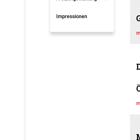
Impressionen
m
D
m