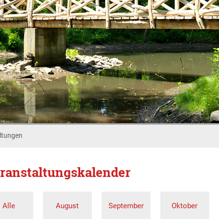
ltungen
ranstaltungskalender
Alle
August
September
Oktober