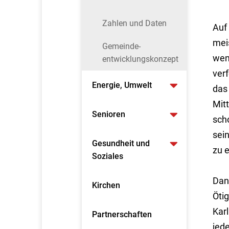
Zahlen und Daten
Auf
mei
Gemeinde-
wen
entwicklungskonzept
ver
Energie, Umwelt
das
Mitt
Senioren
scho
sei
Gesundheit und
zu e
Soziales
Dan
Kirchen
Ötig
Karl
Partnerschaften
jed