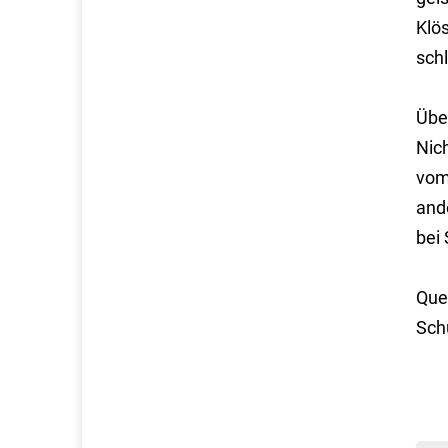
Klö
sch
Über
Nich
vom
and
bei 
Que
Sch