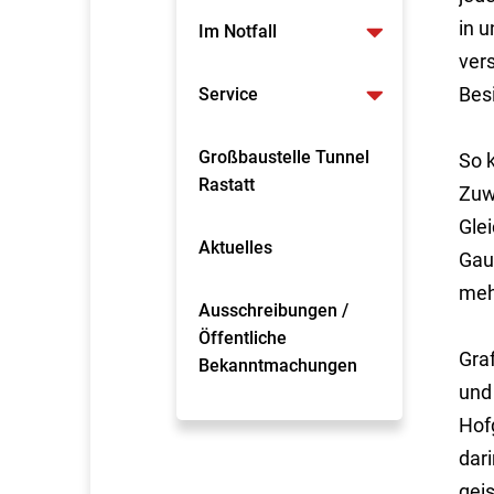
in 
Im Notfall
ver
Besi
Service
Großbaustelle Tunnel
So 
Rastatt
Zuw
Gle
Aktuelles
Gau
meh
Ausschreibungen /
Öffentliche
Graf
Bekanntmachungen
und
Hof
dar
gei