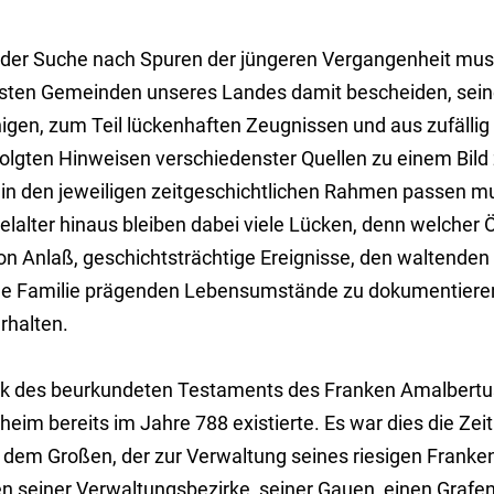
 der Suche nach Spuren der jüngeren Vergangenheit muss
sten Gemeinden unseres Landes damit bescheiden, sein
igen, zum Teil lückenhaften Zeugnissen und aus zufällig 
folgten Hinweisen verschiedenster Quellen zu einem Bil
 in den jeweiligen zeitgeschichtlichen Rahmen passen mu
elalter hinaus bleiben dabei viele Lücken, denn welcher
n Anlaß, geschichtsträchtige Ereignisse, den waltenden Z
ne Familie prägenden Lebensumstände zu dokumentieren
rhalten.
k des beurkundeten Testaments des Franken Amalbertus
heim bereits im Jahre 788 existierte. Es war dies die Zei
 dem Großen, der zur Verwaltung seines riesigen Franken
en seiner Verwaltungsbezirke, seiner Gauen, einen Grafen