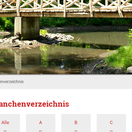
nverzeichnis
anchenverzeichnis
Alle
A
B
C