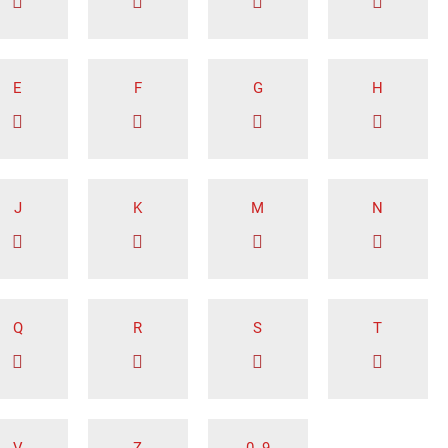
E
F
G
H
J
K
M
N
Q
R
S
T