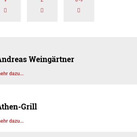
V
Z
0 -9
Andreas Weingärtner
ehr dazu...
then-Grill
ehr dazu...