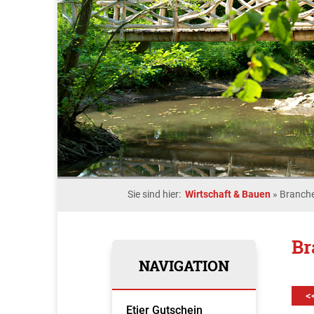
Sie sind hier:
Wirtschaft & Bauen
»
Branche
Br
NAVIGATION
<
Etjer Gutschein