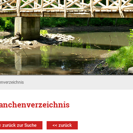
nverzeichnis
anchenverzeichnis
< zurück zur Suche
<< zurück