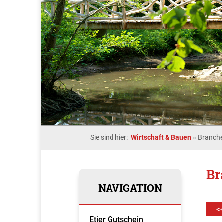
Sie sind hier:
Wirtschaft & Bauen
»
Branche
Br
NAVIGATION
<
Etjer Gutschein