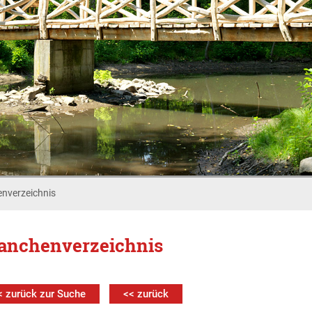
nverzeichnis
anchenverzeichnis
< zurück zur Suche
<< zurück