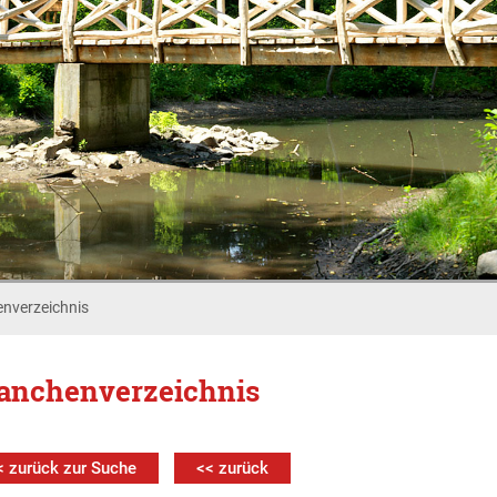
nverzeichnis
anchenverzeichnis
< zurück zur Suche
<< zurück