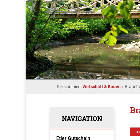
Sie sind hier:
Wirtschaft & Bauen
»
Branche
Br
NAVIGATION
<
Etjer Gutschein