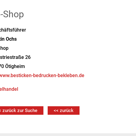
-Shop
häftsführer
in
Ochs
Shop
striestraße 26
70
Ötigheim
www.besticken-bedrucken-bekleben.de
elhandel
< zurück zur Suche
<< zurück