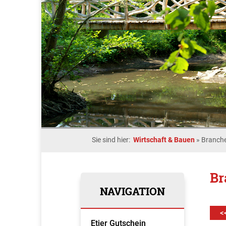
Sie sind hier:
Wirtschaft & Bauen
»
Branche
Br
NAVIGATION
<
Etjer Gutschein