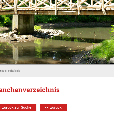
nverzeichnis
anchenverzeichnis
< zurück zur Suche
<< zurück