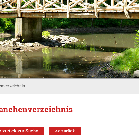
nverzeichnis
anchenverzeichnis
< zurück zur Suche
<< zurück