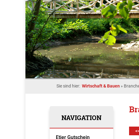
Sie sind hier:
Wirtschaft & Bauen
»
Branche
Br
NAVIGATION
<
Etjer Gutschein