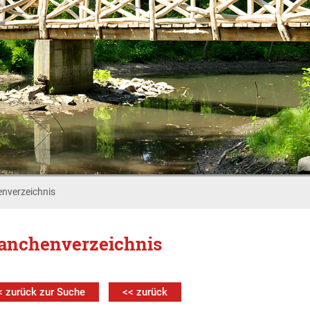
nverzeichnis
anchenverzeichnis
< zurück zur Suche
<< zurück