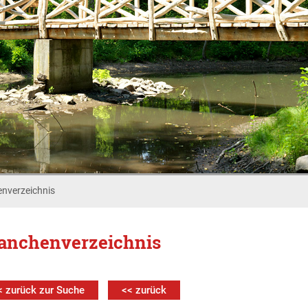
nverzeichnis
anchenverzeichnis
< zurück zur Suche
<< zurück