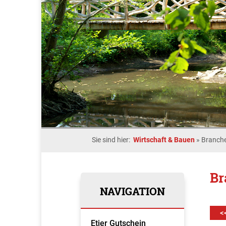
Sie sind hier:
Wirtschaft & Bauen
»
Branche
Br
NAVIGATION
<
Etjer Gutschein